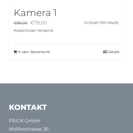
Kamera 1
Ursprünglicher
Aktueller
€
79,00
€
99,00
Enthält 19% MwSt.
Preis
Preis
Kostenloser Versand
war:
ist:
€99,00
€79,00.
In den Warenkorb
Details
KONTAKT
FRICK GmbH
Moltkestrasse 36