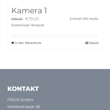
Kamera 1
Ursprünglicher
Aktueller
€
79,00
€
99,00
Enthält 19% MwSt.
Preis
Preis
Kostenloser Versand
war:
ist:
€99,00
€79,00.
In den Warenkorb
Details
KONTAKT
FRICK GmbH
Moltkestrasse 36