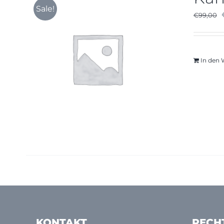
Sale!
€
99,00
In den
KONTAKT
RECH