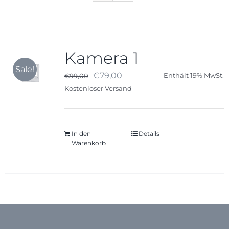
Karriere
Kamera 1
Kontakt
Sale!
Ursprünglicher
Aktueller
€
79,00
€
99,00
Enthält 19% MwSt.
Preis
Preis
Kostenloser Versand
war:
ist:
€99,00
€79,00.
In den
Details
Warenkorb