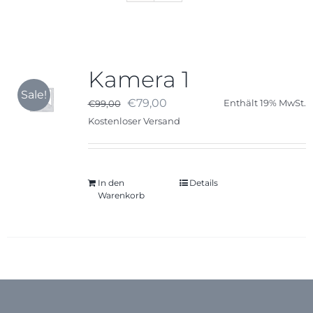
Karriere
Kamera 1
Kontakt
Sale!
Ursprünglicher
Aktueller
€
79,00
€
99,00
Enthält 19% MwSt.
Preis
Preis
Kostenloser Versand
war:
ist:
€99,00
€79,00.
In den
Details
Warenkorb