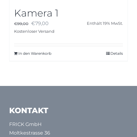
Kamera 1
Ursprünglicher
Aktueller
€
79,00
€
99,00
Enthält 19% MwSt.
Preis
Preis
Kostenloser Versand
war:
ist:
€99,00
€79,00.
In den Warenkorb
Details
KONTAKT
FRICK GmbH
Moltkestrasse 36