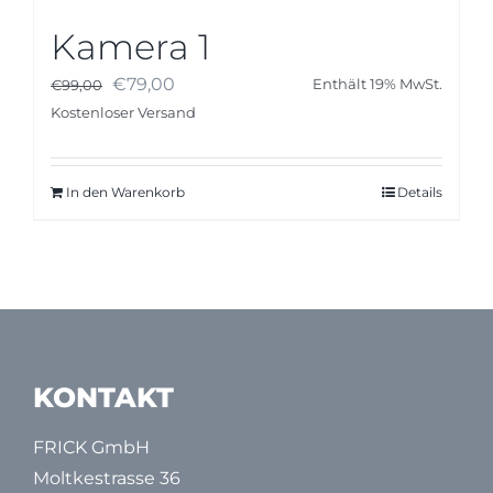
Kamera 1
Ursprünglicher
Aktueller
€
79,00
€
99,00
Enthält 19% MwSt.
Preis
Preis
Kostenloser Versand
war:
ist:
€99,00
€79,00.
In den Warenkorb
Details
KONTAKT
FRICK GmbH
Moltkestrasse 36