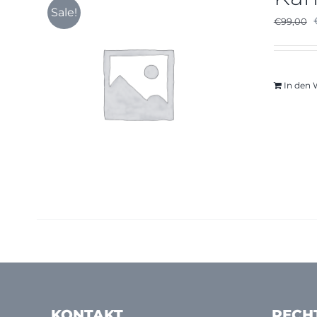
Sale!
€
99,00
In den
KONTAKT
RECH