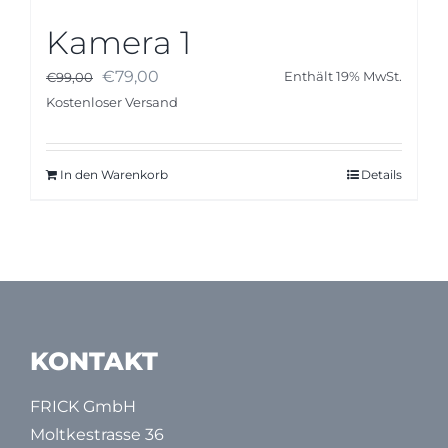
Kamera 1
Ursprünglicher
Aktueller
€
79,00
€
99,00
Enthält 19% MwSt.
Preis
Preis
Kostenloser Versand
war:
ist:
€99,00
€79,00.
In den Warenkorb
Details
KONTAKT
FRICK GmbH
Moltkestrasse 36