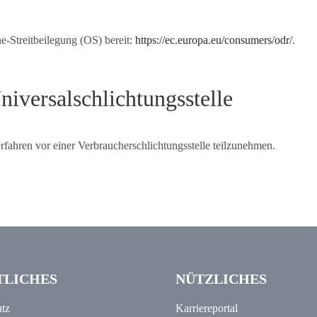
e-Streitbeilegung (OS) bereit:
https://ec.europa.eu/consumers/odr/
.
niversal­schlichtungs­stelle
verfahren vor einer Verbraucherschlichtungsstelle teilzunehmen.
TLICHES
NÜTZLICHES
tz
Karriereportal