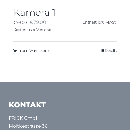
Kamera 1
Ursprünglicher
Aktueller
€
79,00
€
99,00
Enthält 19% MwSt.
Preis
Preis
Kostenloser Versand
war:
ist:
€99,00
€79,00.
In den Warenkorb
Details
KONTAKT
FRICK GmbH
Moltkestrasse 36