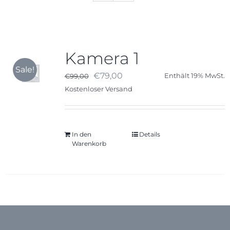
Karriere
Kamera 1
Kontakt
Sale!
Ursprünglicher
Aktueller
€
79,00
€
99,00
Enthält 19% MwSt.
Preis
Preis
Kostenloser Versand
war:
ist:
€99,00
€79,00.
In den
Details
Warenkorb